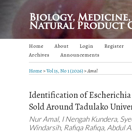
Home
About
Login
Register
Archives
Announcements
Home
>
Vol 15, No 1 (2026)
>
Amal
Identification of Escherichi
Sold Around Tadulako Univer
Nur Amal, I Nengah Kundera, Syec
Windarsih, Rafiqa Rafiqa, Abdul A