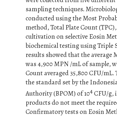
sampling techniques. Microbiolog
conducted using the Most Prob
method, Total Plate Count (TPC),
cultivation on selective Eosin Me
biochemical testing using Triple 
results showed that the average
was 4,900 MPN /mL of sample, whi
Count averaged 35,800 CFU/mL. T
the standard set by the Indones
4
Authority (BPOM) of 10
CFU/g, i
products do not meet the require
Confirmatory tests on Eosin Met